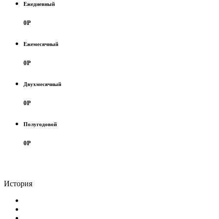
Ежедневный
0
Р
Ежемесячный
0
Р
Двухмесячный
0
Р
Полугодовой
0
Р
История