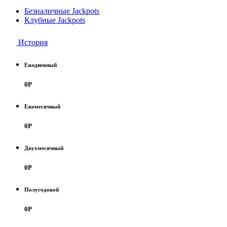
Безналичные Jackpots
Клубные Jackpots
История
Ежедневный
0
Р
Ежемесячный
0
Р
Двухмесячный
0
Р
Полугодовой
0
Р